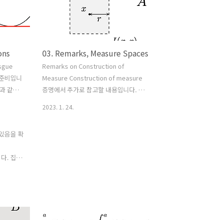
ons
03. Remarks, Measure Spaces
sgue
Remarks on Construction of
막 준비입니
Measure Construction of measure
다음과 같이
증명에서 추가로 참고할 내용입니다. 명
A
A
∈
M
(
μ
)
제.
가 열린집합이면
이
A
C
∈
M
(
μ
)
F
2023. 1. 24.
다. 또한
이므로,
가 닫
F
∈
M
(
μ
)
힌집합이면
이다. 증명. 중
x
∈
R
p
r
 있음을 확
심이
이고 반지름이
인 열린
I
(
x
,
r
)
I
(
x
,
r
)
box를
이라 두자.
은 명
M
F
(
μ
)
다. 집합
백히
의 원소이다. 이제 \[A =
지막으로
\bigcup_{\substack{x \in
\mathbb{Q}^p, \; r \in \mathbb{Q..
 수 있습니
le