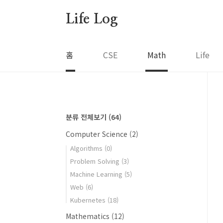
본문 바로가기
Life Log
홈
CSE
Math
Life
분류 전체보기
(64)
Computer Science
(2)
Algorithms
(0)
Problem Solving
(3)
Machine Learning
(5)
Web
(6)
Kubernetes
(18)
Mathematics
(12)