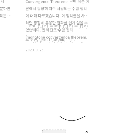
에서
Convergence Theorems 르벡 적분 이
적분하면
론에서 굉장히 자주 사용되는 수렴 정리
 적분 입장
에 대해 다루겠습니다. 이 정리들을 사용
에서의 적
하면 굉장히 유용한 결과를 쉽게 얻을 수
lim
n
→
∞
f
n
(
x
)
=
sup
n
f
n
(
x
)
=
f
(
x
)
있겠죠? 그
있습니다. 먼저 단조 수렴 정리
다고 하
(monotone convergence theorem,
로 두면, \[\int f \,d{\mu} = \li..
f
n
≥
0
MCT)입니다. 이 정리에서는
인
2023. 3. 25.
어떤 성질
것이 매우 중요합니다. 정리. (단조 수렴
f
n
:
X
→
[
0
,
∞
]
0인 집합
정리)
가
x
∈
X
measurable이고 모든
에 대하
E
f
n
(
x
)
≤
f
n
+
1
(
x
)
가
의
여
라 하자.
다. 표기
most
니다. 확
.