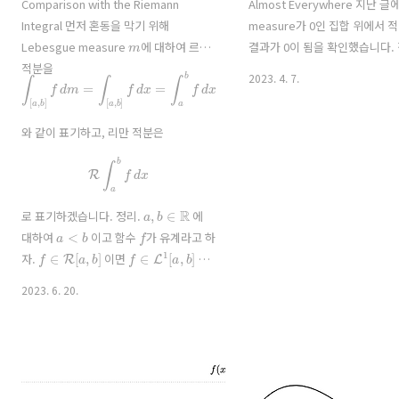
Comparison with the Riemann
Almost Everywhere 지난 글
Integral 먼저 혼동을 막기 위해
measure가 0인 집합 위에서 
m
Lebesgue measure
에 대하여 르벡
결과가 0이 됨을 확인했습니다.
적분을
에서 보면 measure가 0인 곳
∫
[
a
,
b
]
f
d
m
=
∫
[
a
,
b
]
f
d
x
=
∫
a
b
f
d
x
2023. 4. 7.
분은 의미가 없다고 생각할 수 
러면 앞으로 그런걸 무시해도 된
면 어떨까요? 정의. (Almost
와 같이 표기하고, 리만 적분은
P
=
P
(
x
)
Everywhere)
가 
R
∫
a
b
f
d
x
이라 하자.1 만약 measure가 
N
P
이 존재하여 성질
가 모든
a
,
b
∈
R
x
∈
E
∖
N
P
로 표기하겠습니다. 정리.
에
에서 성립하면,
a
<
b
f
대하여
이고 함수
가 유계라고 하
거의 모든 점에서 성립한다고 한
f
∈
R
[
a
,
b
]
f
∈
L
1
[
a
,
b
]
P
μ
자.
이면
이
법. 위를 편의상 ‘
-a.e. (al
E
고 \(\displaystyle\int_a^b f\,d{x} =
everywhere) on
’로 적겠습
2023. 6. 20.
\mathcal{R}\in..
률론과도 연관이 깊은 정리 하나.