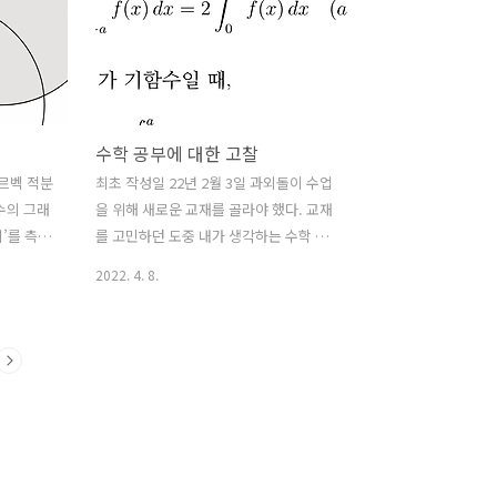
에서 논의
algebr..
수학 공부에 대한 고찰
 르벡 적분
최초 작성일 22년 2월 3일 과외돌이 수업
수의 그래
을 위해 새로운 교재를 골라야 했다. 교재
이’를 측정
를 고민하던 도중 내가 생각하는 수학 공
합니다.
부 방법을 설명하기에 매우 좋은 예시가
2022. 4. 8.
잘게 잘라
생겨서 이렇게 글로 남기게 되었다. 교재
가능성이
를 고민하면서 동생에게 블랙라벨 수학
됩니다.
(상) 책이 있냐고 물어봤는데, 이미 버린
자름으로써
것 같다고 했다. 그러면서 나보고 현우진
 수렴정
뉴런 책에 있는 내용을 한 번 봤으면 좋겠
을 수 있
다고 했다. 이유를 물어보니 ‘형도 그 책에
수리과학부
나와있는 내용 다 아나 싶어서?’라고 하길
며 제가
래, 한 번 훑어 봤다. 딱히 특별한 내용은