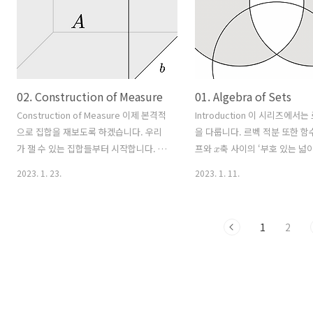
(
X
,
F
)
measurable space
F
σ
합니다. 여기서
는 당연히
-
02. Construction of Measure
01. Algebra of Sets
Construction of Measure 이제 본격적
Introduction 이 시리즈에서는
으로 집합을 재보도록 하겠습니다. 우리
을 다룹니다. 르벡 적분 또한 함
x
가 잴 수 있는 집합들부터 시작합니다.
프와
축 사이의 ‘부호 있는 넓
R
p
에서 논의할 건데, 이제 여기서부터는
한다는 점에서 리만 적분과 유사
R
x
2023. 1. 23.
2023. 1. 11.
의 구간의 열림/닫힘을 모두 포괄하여
하지만 리만 적분에서는
축을 
R
정의합니다. 즉,
의 구간이라고 하면
넓이를 근사했기 때문에 적분 
[
a
,
b
]
,
(
a
,
b
)
,
[
a
,
b
)
,
(
a
,
b
]
네 가지 경우
함수의 연속성에 크게 의존하게 
R
p
y
1
2
를 모두 포함합니다. 정의. (
의 구간)
르벡 적분에서는
축을 잘게 
a
i
,
b
i
∈
R
a
i
≤
b
i
I
i
R
,
라 하자.
가
의
이러한 문제를 해결하고, 적분의
R
p
구간이라고 할 때,
의 구간은 \
리와 같은 유용한 결과를 쉽게 얻
[\prod_{i=1}^p I_i = I_1 \..
습니다. 참고사항 서울대학교 
해석개론 및 연습 2 강의를 들으