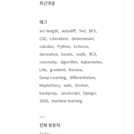
최근댓글
태그
arc-length
autodiff
Ted
BFS
CSE
Literature
determinant
calculus
Python
Scherzo
derivative
books
math
회고
convexity
algorithm
kubernetes
Life
gradient
Review
Deep Learning
differentiation
MapleStory
web
Docker
backprop
JavaScript
Django
2020
machine-learning
전체 방문자
Today :