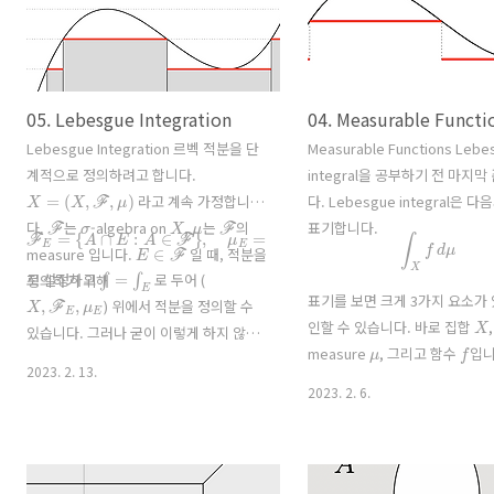
05. Lebesgue Integration
04. Measurable Functi
Lebesgue Integration 르벡 적분을 단
Measurable Functions Lebe
계적으로 정의하려고 합니다.
integral을 공부하기 전 마지
X
=
(
X
,
F
,
μ
)
라고 계속 가정합니
다. Lebesgue integral은 
F
σ
X
μ
F
다.
는
-algebra on
,
는
의
표기합니다.
F
E
=
{
A
∩
E
:
A
∈
F
}
,
μ
E
=
μ
|
F
E
∫
X
f
d
μ
E
∈
F
measure 입니다.
일 때, 적분을
∫
=
∫
E
로 설정하고
로 두어 (
정의하기 위해
X
,
F
E
,
μ
E
표기를 보면 크게 3가지 요소가
) 위에서 적분을 정의할 수
X
인할 수 있습니다. 바로 집합
,
있습니다. 그러나 굳이 이렇게 하지 않아
μ
f
measure
, 그리고 함수
입니
도..
2023. 2. 13.
과 measure는 다루었으니 마
2023. 2. 6.
함수에 관한 이야기를 조금 하면
Lebesgue integral을 정의할
다! 이제부터 다루는 measurab
function 관련 내용은 일반적인