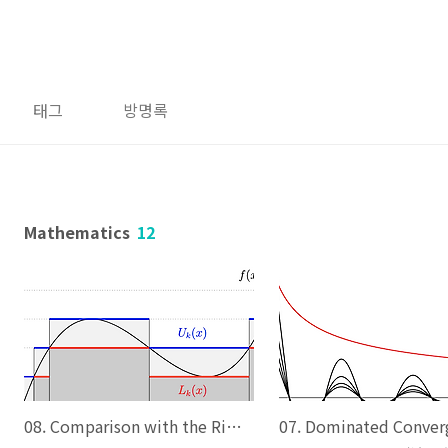
태그
방명록
Mathematics
12
08. Comparison with the Riemann Integral