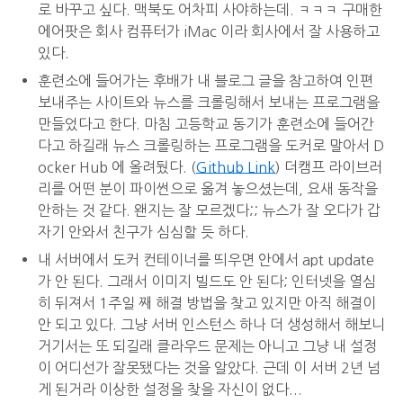
로 바꾸고 싶다. 맥북도 어차피 사야하는데. ㅋㅋㅋ 구매한
에어팟은 회사 컴퓨터가 iMac 이라 회사에서 잘 사용하고
있다.
훈련소에 들어가는 후배가 내 블로그 글을 참고하여 인편
보내주는 사이트와 뉴스를 크롤링해서 보내는 프로그램을
만들었다고 한다. 마침 고등학교 동기가 훈련소에 들어간
다고 하길래 뉴스 크롤링하는 프로그램을 도커로 말아서 D
ocker Hub 에 올려뒀다. (
Github Link
) 더캠프 라이브러
리를 어떤 분이 파이썬으로 옮겨 놓으셨는데, 요새 동작을
안하는 것 같다. 왠지는 잘 모르겠다;; 뉴스가 잘 오다가 갑
자기 안와서 친구가 심심할 듯 하다.
내 서버에서 도커 컨테이너를 띄우면 안에서 apt update
가 안 된다. 그래서 이미지 빌드도 안 된다; 인터넷을 열심
히 뒤져서 1주일 째 해결 방법을 찾고 있지만 아직 해결이
안 되고 있다. 그냥 서버 인스턴스 하나 더 생성해서 해보니
거기서는 또 되길래 클라우드 문제는 아니고 그냥 내 설정
이 어디선가 잘못됐다는 것을 알았다. 근데 이 서버 2년 넘
게 된거라 이상한 설정을 찾을 자신이 없다...