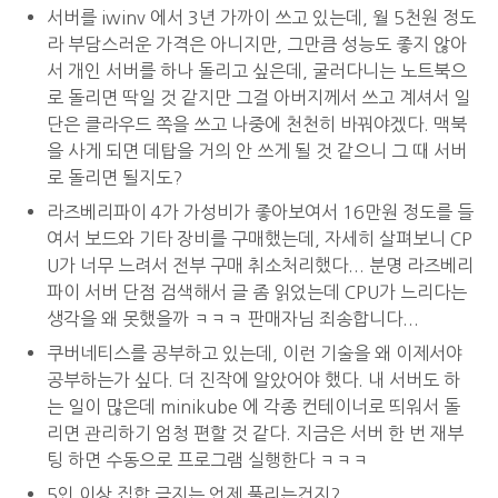
서버를 iwinv 에서 3년 가까이 쓰고 있는데, 월 5천원 정도
라 부담스러운 가격은 아니지만, 그만큼 성능도 좋지 않아
서 개인 서버를 하나 돌리고 싶은데, 굴러다니는 노트북으
로 돌리면 딱일 것 같지만 그걸 아버지께서 쓰고 계셔서 일
단은 클라우드 쪽을 쓰고 나중에 천천히 바꿔야겠다. 맥북
을 사게 되면 데탑을 거의 안 쓰게 될 것 같으니 그 때 서버
로 돌리면 될지도?
라즈베리파이 4가 가성비가 좋아보여서 16만원 정도를 들
여서 보드와 기타 장비를 구매했는데, 자세히 살펴보니 CP
U가 너무 느려서 전부 구매 취소처리했다... 분명 라즈베리
파이 서버 단점 검색해서 글 좀 읽었는데 CPU가 느리다는
생각을 왜 못했을까 ㅋㅋㅋ 판매자님 죄송합니다...
쿠버네티스를 공부하고 있는데, 이런 기술을 왜 이제서야
공부하는가 싶다. 더 진작에 알았어야 했다. 내 서버도 하
는 일이 많은데 minikube 에 각종 컨테이너로 띄워서 돌
리면 관리하기 엄청 편할 것 같다. 지금은 서버 한 번 재부
팅 하면 수동으로 프로그램 실행한다 ㅋㅋㅋ
5인 이상 집합 금지는 언제 풀리는건지?