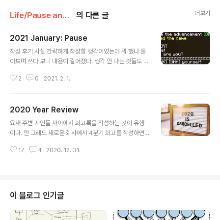
더보기
Life/Pause and Ponder
의 다른 글
2021 January: Pause
글 내용
작성 후기 사실 간략하게 작성할 생각이었는데 뭐 했나 돌
아보며 쓰다 보니 내용이 길어졌다. 생각 안 나는 것들도 많
은데 2월에는 좀 매일 짤막하게라도 뭔가를 기록으로 남겨
2
0
2021. 2. 1.
야 할까? 정리 안된 의식의 흐름 주의 1월에는 무엇을 하고
지냈는가? 회사 제품 출시 기념(?)으로 12월 마지막 주부
터 1월 3일까지 10일 정도 쉬기는 했는데 이후에 엄청난
2020 Year Review
후폭풍이 몰아칠 줄은 몰랐다. 분명 새해 버프를 받아서 야
글 내용
심 차게 시작했는데, 삐그덕 거리더니 바로 터져버렸다. 컴
요새 주변 지인들 사이에서 회고록을 작성하는 것이 유행
퓨터 프로그램처럼 지웠다가 다시 설치하고 싶다. 정 안되
이다. 안 그래도 새로운 회사에서 4분기 회고를 작성하면
면 껐다가 켜보던가? 회사 일 이야기는 생략. 이제 회복기
서 개인적으로도 2020년 회고를 작성해야겠다고 생각했
가 끝난 것 같고, 2월부터는 본격적으로 일을 다시 시작한
17
4
2020. 12. 31.
는데, 잘 됐다. 내가 뭘 했는지 궁금하면 github commit
다. 일단 확실히 집이랑 회사만 왔다 갔다 한 듯하다. 코로
history 를 보면 된다. ㅋㅋ 블로그 & 기록하기 기록을 남
나 3차 여파가 지속..
기지 않으면 많은 것들이 기억 속에서 사라지는 것을 경험
했다. 어쩌면 내가 노트 필기와 자료 정리에 끔찍하게 집착
하는 것도 그런 이유가 아닌가 싶다. 일을 하는 경우에도 마
이 블로그 인기글
찬가지. 문서화의 힘은 매우 강력하다. 올해부터 기록을 남
기자는 생각으로 블로그를 시작했다. 처음에는 github.io