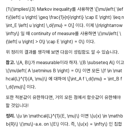
(1\(\implies\)3) Markov inequality를 사용하면 \[\mu\left( \lef
t\{\left| u \right| \geq \frac{1}{n}\right\} \cap E \right) \leq n
\int_E \left| u \right| \,d{\mu} = 0\] 이다. 이제 \(n\rightarrow
\infty\) 일 때 continuity of measure를 사용하면 \(\mu\left( \
{\left| u \right| > 0\} \cap E \right) = 0\) 이다.
위 정리의 결과를 생각해 보면 다음이 성립함도 알 수 있습니다.
참고.
\(A, B\)가 measurable이라 하자. \(B \subseteq A\) 이고
\(\mu\left( A \setminus B \right) = 0\) 이면 모든 \(f \in \mat
hcal{L}^{1}(A, \mu)\) 에 대하여 \[\int_A f \,d{\mu} = \int_B f
\,d{\mu}\] 이다.
또한 적분값이 유한하다면, 거의 모든 점에서 함숫값이 유한해야
할 것입니다!
정리.
\(u \in \mathcal{L}^{1}(E, \mu)\) 이면 \(u(x) \in \mathb
b{R}\) \(\mu\)-a.e. on \(E\) 이다. 즉, \(u(x) = \infty\) 인 집합