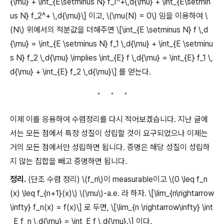
{\mu} + \int_{E\setminus N} f_1^+\,d{\mu} + \int_{E\setmin
us N} f_2^+ \,d{\mu}\] 이고, \(\mu(N) = 0\) 임을 이용하여 \
(N\) 위에서의 적분값을 더해주면 \[\int_{E \setminus N} f \,d
{\mu} = \int_{E \setminus N} f_1 \,d{\mu} + \int_{E \setminu
s N} f_2 \,d{\mu} \implies \int_{E} f \,d{\mu} = \int_{E} f_1 \,
d{\mu} + \int_{E} f_2 \,d{\mu}\] 를 얻는다.
이제 이를 응용하여 수렴정리를 다시 적어보겠습니다. 지난 글에
서는 모든 점에서 특정 성질이 성립할 것이 요구되었으나 이제는
거의 모든 점에서만 성립하면 됩니다. 증명은 해당 성질이 성립하
지 않는 집합을 빼고 증명하면 됩니다.
정리.
(단조 수렴 정리) \(f_n\)이 measurable이고 \(0 \leq f_n
(x) \leq f_{n+1}(x)\) \(\mu\)-a.e. 라 하자. \[\lim_{n\rightarrow
\infty} f_n(x) = f(x)\] 로 두면, \[\lim_{n \rightarrow\infty} \int
_E f_n \,d{\mu} = \int_E f \,d{\mu}.\] 이다.