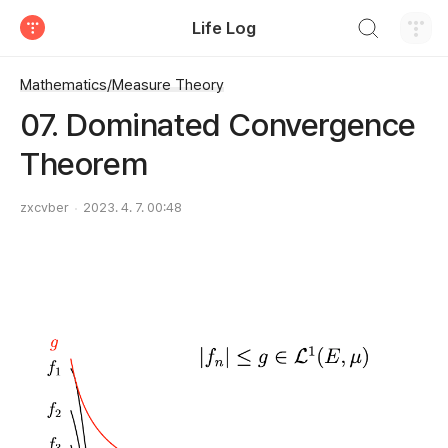
검색하기
Life Log
티스토리
Mathematics/Measure Theory
07. Dominated Convergence
Theorem
zxcvber
2023. 4. 7. 00:48