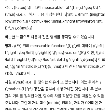
정리.
(Fatou) \(f_n\)이 measurable이고 \(f_n(x) \geq 0\) \
(\mu\)-a.e. 라 하자. 다음이 성립한다. \[\int_E \liminf_{n\rightar
row\infty} f_n \,d{\mu} \leq \liminf_{n\rightarrow\infty} \int_
E f_n \,d{\mu}.\]
비슷한 느낌으로 다음과 같은 명제를 생각할 수도 있습니다.
명제.
\(E\) 위의 measurable function \(f, g\)에 대하여 \(\left|
f \right| \leq \left| g \right|\) \(\mu\)-a.e. on \(E\) 이면, \[\int
\left| f \right| \,d{\mu} \leq \int \left| g \right| \,d{\mu}\] 이므
로, \(g \in \mathcal{L}^{1}(E, \mu)\) 이면 \(f \in \mathcal{L}^
{1}(E, \mu)\) 이다.
사실 \(\mu\)-a.e. 를 정의한 이유가 또 있습니다. 이는 뒤에서 \
(\mathcal{L}^p\) 공간을 공부하며 명확해질 것입니다. 두 함수
간의 거리를 정의한다면, 함수의 차를 적분한 값을 떠올릴 수 있을
것입니다. 그런데 거리 함수(metric) 정의상, 거리가 0이려면 거
리를 잰 두 대상이 같아야 합니다! 그런데 르벡 적분의 경우 실제로