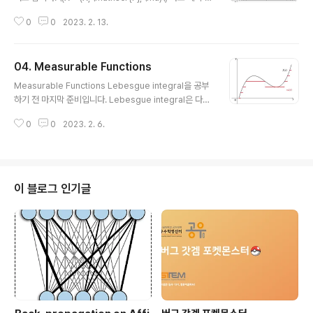
로 두면, \[\int f \,d{\mu} = \li..
정합니다. \(\mathscr{F}\)는 \(\sigma\)-algebra on \
0
0
2023. 2. 13.
(X\), \(\mu\)는 \(\mathscr{F}\)의 measure 입니다. \
(E \in \mathscr{F}\) 일 때, 적분을 정의하기 위해 \[\mat
hscr{F}_E = \{A \cap E : A \in \mathscr{F}\}, \quad
04. Measurable Functions
\mu_E = \mu|_{\mathscr{F}_E}\] 로 설정하고 \(\int =
글 내용
\int_E\) 로 두어 (\(X, \mathscr{F}_E, \mu_E\)) 위에서
Measurable Functions Lebesgue integral을 공부
적분을 정의할 수 있습니다. 그러나 굳이 이렇게 하지 않아
하기 전 마지막 준비입니다. Lebesgue integral은 다음
도..
과 같이 표기합니다. \[\int_X f \,d{\mu}\] 표기를 보면 크
0
0
2023. 2. 6.
게 3가지 요소가 있음을 확인할 수 있습니다. 바로 집합 \
(X\), measure \(\mu\), 그리고 함수 \(f\)입니다. 집합과
measure는 다루었으니 마지막으로 함수에 관한 이야기
를 조금 하면 Lebesgue integral을 정의할 수 있습니다!
이제부터 다루는 measurable function 관련 내용은 일
이 블로그 인기글
반적인 measurable space \((X, \mathscr{F})\)에서
논의합니다. 여기서 \(\mathscr{F}\)는 당연히 \(\sigma
\)-algebr..