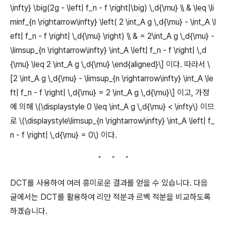
\infty} \big(2g - \left| f_n - f \right|\big) \,d{\mu} \\ & \leq \li
minf_{n \rightarrow\infty} \left( 2 \int_A g \,d{\mu} - \int_A \l
eft| f_n - f \right| \,d{\mu} \right) \\ & = 2\int_A g \,d{\mu} -
\limsup_{n \rightarrow\infty} \int_A \left| f_n - f \right| \,d
{\mu} \leq 2 \int_A g \,d{\mu} \end{aligned}\] 이다. 따라서 \
[2 \int_A g \,d{\mu} - \limsup_{n \rightarrow\infty} \int_A \le
ft| f_n - f \right| \,d{\mu} = 2 \int_A g \,d{\mu}\] 이고, 가정
에 의해 \(\displaystyle 0 \leq \int_A g \,d{\mu} < \infty\) 이므
로 \(\displaystyle\limsup_{n \rightarrow\infty} \int_A \left| f_
n - f \right| \,d{\mu} = 0\) 이다.
DCT를 사용하여 여러 흥미로운 결과를 얻을 수 있습니다. 다음
글에서는 DCT를 활용하여 리만 적분과 르벡 적분을 비교하도록
하겠습니다.