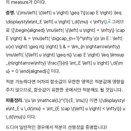
의 measure가 0이다.
증명.
\(\mu\left( \{\left| u \right| \geq 1\}\cap E \right) \leq
2
\displaystyle\int_E \left| u \right| \,d{\mu} < \infty\).
그러므
로 \[\begin{aligned} \mu\left( \{\left| u \right| = \infty\} \cap
E \right) & = \mu\left( \bigcap_{n=1}^\infty \{x \in E : \left|
u(x) \right| \geq n\} \right) \\ & = \lim_{n \rightarrow\infty}
\mu\left( \{\left| u \right| \geq n\} \cap E \right) \leq \limsup
_{n\rightarrow\infty} \frac{1}{n} \int_E \left| u \right| \,d{\m
u} = 0 \end{aligned}\] 이다.
적분 가능하다면 어차피 함숫값이 무한한 영역은 적분값에 영향을
주지 않으므로, 함숫값이 유한한 곳에서만 적분해도 될 것입니다.
따름정리.
\(u \in \mathcal{L}^{1}(E, \mu)\) 이면 \(\displaystyl
e\int_E u \,d{\mu} = \int_{E \cap \{\left| u \right| < \infty\}} u
\,d{\mu}\) 이다.
드디어 일반적인 경우에서 적분의 선형성을 증명합니다!