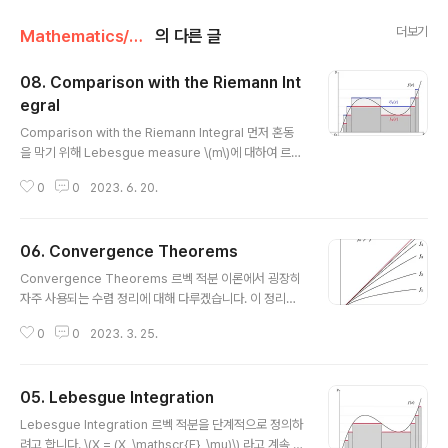
더보기
Mathematics/Measure Theory
의 다른 글
08. Comparison with the Riemann Int
egral
글 내용
Comparison with the Riemann Integral 먼저 혼동
을 막기 위해 Lebesgue measure \(m\)에 대하여 르벡
적분을 \[\int_{[a, b]} f \,d{m} = \int_{[a, b]} f \,d{x} =
0
0
2023. 6. 20.
\int_a^b f \,d{x}\] 와 같이 표기하고, 리만 적분은 \[\mat
hcal{R}\int_a^b f\,d{x}\] 로 표기하겠습니다. 정리. \(a,
b \in \mathbb{R}\) 에 대하여 \(a < b\) 이고 함수 \(f\)가
06. Convergence Theorems
유계라고 하자. \(f \in \mathcal{R}[a, b]\) 이면 \(f \in
글 내용
\mathcal{L}^{1}[a, b]\) 이고 \(\displaystyle\int_a^b
Convergence Theorems 르벡 적분 이론에서 굉장히
f\,d{x} = \mathcal{R}\in..
자주 사용되는 수렴 정리에 대해 다루겠습니다. 이 정리들
을 사용하면 굉장히 유용한 결과를 쉽게 얻을 수 있습니다.
0
0
2023. 3. 25.
먼저 단조 수렴 정리(monotone convergence theor
em, MCT)입니다. 이 정리에서는 \(f_n \geq 0\) 인 것이
매우 중요합니다. 정리. (단조 수렴 정리) \(f_n: X \rightar
05. Lebesgue Integration
row[0, \infty]\) 가 measurable이고 모든 \(x \in X\)
글 내용
에 대하여 \(f_n(x) \leq f_{n+1}(x)\) 라 하자. \[\lim_{n
Lebesgue Integration 르벡 적분을 단계적으로 정의하
\rightarrow\infty} f_n(x) = \sup_{n} f_n(x) = f(x)\]
려고 합니다. \(X = (X, \mathscr{F}, \mu)\) 라고 계속 가