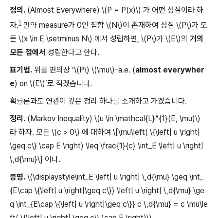
정의.
(Almost Everywhere) \(P = P(x)\) 가 어떤 성질이라 하
1
자.
만약 measure가 0인 집합 \(N\)이 존재하여 성질 \(P\)가 모
든 \(x \in E \setminus N\) 에서 성립하면, \(P\)가 \(E\)의
거의
모든 점에서
성립한다고 한다.
표기법.
위를 편의상 ‘\(P\) \(\mu\)-a.e. (
almost everywher
e
) on \(E\)’로 적겠습니다.
확률론과도 연관이 깊은 정리 하나를 소개하고 가겠습니다.
정리.
(Markov Inequality) \(u \in \mathcal{L}^{1}(E, \mu)\)
라 하자. 모든 \(c > 0\) 에 대하여 \[\mu\left( \{\left| u \right|
\geq c\} \cap E \right) \leq \frac{1}{c} \int_E \left| u \right|
\,d{\mu}\] 이다.
증명.
\(\displaystyle\int_E \left| u \right| \,d{\mu} \geq \int_
{E\cap \{\left| u \right|\geq c\}} \left| u \right| \,d{\mu} \ge
q \int_{E\cap \{\left| u \right|\geq c\}} c \,d{\mu} = c \mu\le
ft( \{\left| u \right| \geq c\} \cap E \right)\).