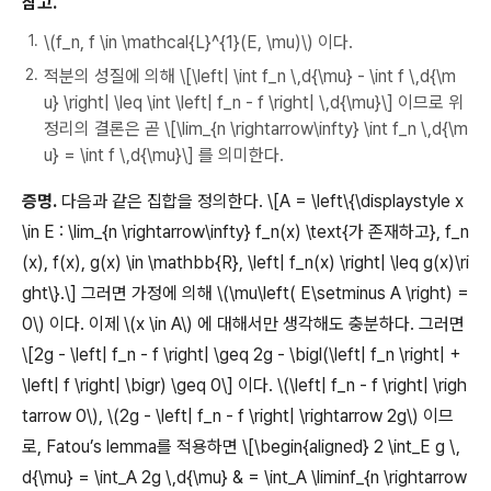
참고.
\(f_n, f \in \mathcal{L}^{1}(E, \mu)\) 이다.
적분의 성질에 의해 \[\left| \int f_n \,d{\mu} - \int f \,d{\m
u} \right| \leq \int \left| f_n - f \right| \,d{\mu}\] 이므로 위
정리의 결론은 곧 \[\lim_{n \rightarrow\infty} \int f_n \,d{\m
u} = \int f \,d{\mu}\] 를 의미한다.
증명.
다음과 같은 집합을 정의한다. \[A = \left\{\displaystyle x
\in E : \lim_{n \rightarrow\infty} f_n(x) \text{가 존재하고}, f_n
(x), f(x), g(x) \in \mathbb{R}, \left| f_n(x) \right| \leq g(x)\ri
ght\}.\] 그러면 가정에 의해 \(\mu\left( E\setminus A \right) =
0\) 이다. 이제 \(x \in A\) 에 대해서만 생각해도 충분하다. 그러면
\[2g - \left| f_n - f \right| \geq 2g - \bigl(\left| f_n \right| +
\left| f \right| \bigr) \geq 0\] 이다. \(\left| f_n - f \right| \righ
tarrow 0\), \(2g - \left| f_n - f \right| \rightarrow 2g\) 이므
로, Fatou’s lemma를 적용하면 \[\begin{aligned} 2 \int_E g \,
d{\mu} = \int_A 2g \,d{\mu} & = \int_A \liminf_{n \rightarrow