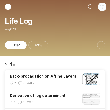
검색하기
티스토리
Life Log
구독자
13
구독하기
방명록
신고하기 레이어
열기
인기글
Back-propagation on Affine Layers
9
8
조회
7
Derivative of log determinant
2
0
조회
1