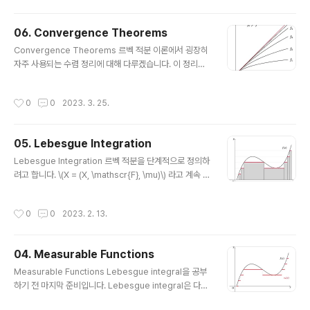
된다고 하면 어떨까요? 정의. (Almost Everywhere) \
(P = P(x)\) 가 어떤 성질이라 하자.1 만약 measure가 0
06. Convergence Theorems
인 집합 \(N\)이 존재하여 성질 \(P\)가 모든 \(x \in E \set
글 내용
Convergence Theorems 르벡 적분 이론에서 굉장히
minus N\) 에서 성립하면, \(P\)가 \(E\)의 거의 모든 점에
자주 사용되는 수렴 정리에 대해 다루겠습니다. 이 정리들
서 성립한다고 한다. 표기법. 위를 편의상 ‘\(P\) \(\mu\)-a.
을 사용하면 굉장히 유용한 결과를 쉽게 얻을 수 있습니다.
e. (almost everywhere) on \(E\)’로 적겠습니다. 확률
먼저 단조 수렴 정리(monotone convergence theor
론과도 연관이 깊은 정리 하나..
작성시간
0
0
2023. 3. 25.
em, MCT)입니다. 이 정리에서는 \(f_n \geq 0\) 인 것이
매우 중요합니다. 정리. (단조 수렴 정리) \(f_n: X \rightar
row[0, \infty]\) 가 measurable이고 모든 \(x \in X\)
05. Lebesgue Integration
에 대하여 \(f_n(x) \leq f_{n+1}(x)\) 라 하자. \[\lim_{n
글 내용
\rightarrow\infty} f_n(x) = \sup_{n} f_n(x) = f(x)\]
Lebesgue Integration 르벡 적분을 단계적으로 정의하
로 두면, \[\int f \,d{\mu} = \li..
려고 합니다. \(X = (X, \mathscr{F}, \mu)\) 라고 계속 가
정합니다. \(\mathscr{F}\)는 \(\sigma\)-algebra on \
(X\), \(\mu\)는 \(\mathscr{F}\)의 measure 입니다. \
작성시간
0
0
2023. 2. 13.
(E \in \mathscr{F}\) 일 때, 적분을 정의하기 위해 \[\mat
hscr{F}_E = \{A \cap E : A \in \mathscr{F}\}, \quad
\mu_E = \mu|_{\mathscr{F}_E}\] 로 설정하고 \(\int =
04. Measurable Functions
\int_E\) 로 두어 (\(X, \mathscr{F}_E, \mu_E\)) 위에서
글 내용
적분을 정의할 수 있습니다. 그러나 굳이 이렇게 하지 않아
Measurable Functions Lebesgue integral을 공부
도..
하기 전 마지막 준비입니다. Lebesgue integral은 다음
과 같이 표기합니다. \[\int_X f \,d{\mu}\] 표기를 보면 크