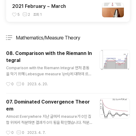
2021 February ~ March
5
2
조회
1
Mathematics/Measure Theory
분류 전체보기
주요 글 목록
08. Comparison with the Riemann In
tegral
글 내용
Comparison with the Riemann Integral 먼저 혼동
을 막기 위해 Lebesgue measure \(m\)에 대하여 르벡
적분을 \[\int_{[a, b]} f \,d{m} = \int_{[a, b]} f \,d{x} =
작성시간
0
0
2023. 6. 20.
\int_a^b f \,d{x}\] 와 같이 표기하고, 리만 적분은 \[\mat
hcal{R}\int_a^b f\,d{x}\] 로 표기하겠습니다. 정리. \(a,
b \in \mathbb{R}\) 에 대하여 \(a < b\) 이고 함수 \(f\)가
07. Dominated Convergence Theor
유계라고 하자. \(f \in \mathcal{R}[a, b]\) 이면 \(f \in
em
\mathcal{L}^{1}[a, b]\) 이고 \(\displaystyle\int_a^b
글 내용
f\,d{x} = \mathcal{R}\in..
Almost Everywhere 지난 글에서 measure가 0인 집
합 위에서 적분하면 결과가 0이 됨을 확인했습니다. 적분
입장에서 보면 measure가 0인 곳에서의 적분은 의미가
작성시간
0
0
2023. 4. 7.
없다고 생각할 수 있겠죠? 그러면 앞으로 그런걸 무시해도