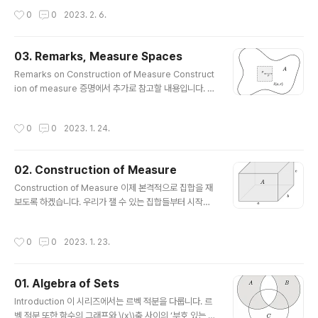
게 3가지 요소가 있음을 확인할 수 있습니다. 바로 집합 \
작성시간
0
0
2023. 2. 6.
(X\), measure \(\mu\), 그리고 함수 \(f\)입니다. 집합과
measure는 다루었으니 마지막으로 함수에 관한 이야기
를 조금 하면 Lebesgue integral을 정의할 수 있습니다!
03. Remarks, Measure Spaces
이제부터 다루는 measurable function 관련 내용은 일
글 내용
반적인 measurable space \((X, \mathscr{F})\)에서
Remarks on Construction of Measure Construct
논의합니다. 여기서 \(\mathscr{F}\)는 당연히 \(\sigma
ion of measure 증명에서 추가로 참고할 내용입니다. 명
\)-algebr..
제. \(A\)가 열린집합이면 \(A \in \mathfrak{M}(\mu)\)
이다. 또한 \(A^C \in \mathfrak{M}(\mu)\) 이므로, \(F\)
작성시간
0
0
2023. 1. 24.
가 닫힌집합이면 \(F \in \mathfrak{M}(\mu)\) 이다. 증
명. 중심이 \(x\in \mathbb{R}^p\) 이고 반지름이 \(r\)인
열린 box를 \(I(x, r)\)이라 두자. \(I(x, r)\)은 명백히 \(\m
02. Construction of Measure
athfrak{M}_F(\mu)\)의 원소이다. 이제 \[A = \bigcup_
글 내용
{\substack{x \in \mathbb{Q}^p, \; r \in \mathbb
Construction of Measure 이제 본격적으로 집합을 재
{Q..
보도록 하겠습니다. 우리가 잴 수 있는 집합들부터 시작합
니다. \(\mathbb{R}^p\)에서 논의할 건데, 이제 여기서부
터는 \(\mathbb{R}\)의 구간의 열림/닫힘을 모두 포괄하
작성시간
0
0
2023. 1. 23.
여 정의합니다. 즉, \(\mathbb{R}\)의 구간이라고 하면 \
([a, b], (a, b), [a, b), (a, b]\) 네 가지 경우를 모두 포함합
니다. 정의. (\(\mathbb{R}^p\)의 구간) \(a_i, b_i \in \m
01. Algebra of Sets
athbb{R}\), \(a_i \leq b_i\) 라 하자. \(I_i\)가 \(\mathb
글 내용
b{R}\)의 구간이라고 할 때, \(\mathbb{R}^p\)의 구간은
Introduction 이 시리즈에서는 르벡 적분을 다룹니다. 르
\[\prod_{i=1}^p I_i = I_1 \..
벡 적분 또한 함수의 그래프와 \(x\)축 사이의 ‘부호 있는 넓