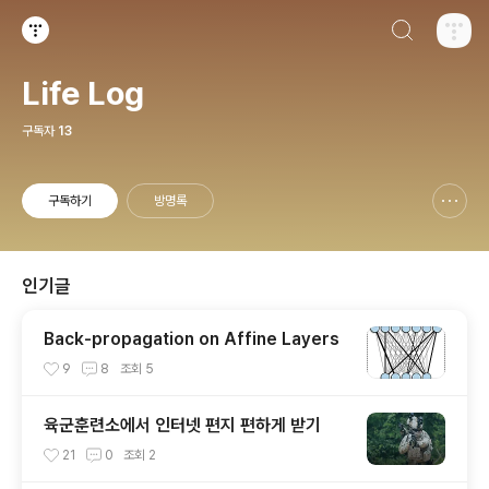
검색하기
티스토리
Life Log
구독자
13
구독하기
방명록
신고하기 레이어
열기
인기글
Back-propagation on Affine Layers
9
8
조회
5
육군훈련소에서 인터넷 편지 편하게 받기
21
0
조회
2