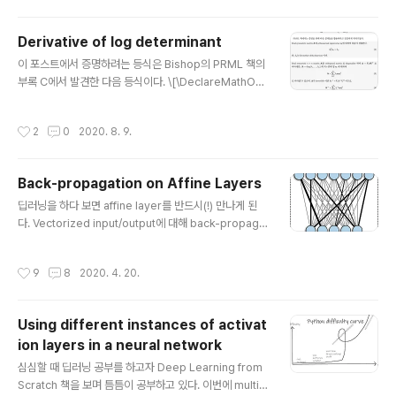
(f'(2) = 4\) 를 출력한다. 주로 ML 에서 역전파(backpropagation) 할 때 사용한
다고 들었다. Forward 한 번 할 때 미분계수가 자동으로 계산돼서 좋을 것 같다. (잘
Derivative of log determinant
모른..
글 내용
이 포스트에서 증명하려는 등식은 Bishop의 PRML 책의
부록 C에서 발견한 다음 등식이다. \[\DeclareMathOp
erator{\tr}{tr}\newcommand{\inv}{^{-1}}\newco
mmand{\A}{\mathbf{A}} \frac{\partial}{\partial x}
작성시간
2
0
2020. 8. 9.
\log (\det \A) = \tr \left(\A \inv \frac{\partial \A}{\p
artial x}\right)\] 본문에서는 책에 주어진 명제 몇 가지를
이용하여 해당 등식을 증명하라고 했다. 저자의 의도대로
Back-propagation on Affine Layers
증명을 했으나, 증명에 약간 부족한 부분이 있다고 판단하
글 내용
여 추가로 증명을 했고, 결과를 정리하여 남긴다. 당연히, L
딥러닝을 하다 보면 affine layer를 반드시(!) 만나게 된
aTeX 이다. 파일과 함께 이미지도 첨부한다.
다. Vectorized input/output에 대해 back-propagat
ion을 처음으로 적용하게 되는 대상이기도 하다. 이 글은
딥러닝이나 affine layer의 역할을 설명하려는 것이 아니
작성시간
9
8
2020. 4. 20.
고, affine layer에서 gradient 구하는 과정을 헷갈려한
나 자신을 돌아보기 위함이 주목적이다. 두 번째 목적은 복
잡한 notation을 정리하며, affine layer에서 gradient
Using different instances of activat
를 구하는 모든 과정을 분명하게 밝히는 것에 있다.\(\new
ion layers in a neural network
command{\X}{\mathbf{X}}\newcommand{\Y}{\m
글 내용
athbf{Y}}\newcommand{\W}{\mathbf{W}}\newco
심심할 때 딥러닝 공부를 하고자 Deep Learning from
mmand{\x}{\mathbf{..
Scratch 책을 보며 틈틈이 공부하고 있다. 이번에 multi-l