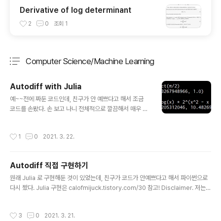
Derivative of log determinant
2
0
조회
1
Computer Science/Machine Learning
분류 전체보기
주요 글 목록
Autodiff with Julia
글 내용
예~~전에 짜둔 코드인데, 친구가 안 예쁘다고 해서 조금
코드를 손봤다. 손 보고 나니 전체적으로 깔끔해서 매우 마
음에 들었다. Autodiff 에 대한 전반적인 내용은 이전 글
(https://calofmijuck.tistory.com/28) 을 참고하면 될
작성시간
1
0
2021. 3. 22.
것이다. 바로 구현으로 들어가자! 객체 정의 우선 DiffObj
ect struct 를 정의해야 한다. Julia 문법이지만 대충 무슨
말인지 이해는 되니 너무 신경쓰지는 않아도 괜찮을 듯 하
Autodiff 직접 구현하기
다. struct DiffObject
글 내용
원래 Julia 로 구현해둔 것이 있었는데, 친구가 코드가 안예쁘다고 해서 파이썬으로
다시 짰다. Julia 구현은 calofmijuck.tistory.com/30 참고! Disclaimer. 저는 t
orch, tf 등의 라이브러리에서 autodiff 를 어떻게 하는지 모릅니다. Autodiff Aut
odiff (Automatic Differentiation) 는 주어진 함수의 미분계수를 자동으로 계산
작성시간
3
0
2021. 3. 21.
하는 방법이다. 예를 들어, 함수 \(f(x) = x^2\) 에 입력 \(x = 2\) 를 주면 미분계수 \