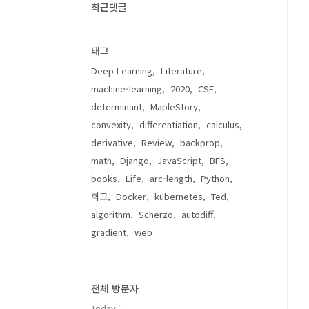
최근댓글
태그
Deep Learning
Literature
machine-learning
2020
CSE
determinant
MapleStory
convexity
differentiation
calculus
derivative
Review
backprop
math
Django
JavaScript
BFS
books
Life
arc-length
Python
회고
Docker
kubernetes
Ted
algorithm
Scherzo
autodiff
gradient
web
전체 방문자
Today :