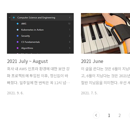
이다. 뭔가 더 잘할 수 있었을 것 같은 느
사에서 슬슬 제품 재출시를 위해
낌이라 그렇다. 지난 월별 회고들을 돌아
고 있다 보니 자연스럽게 야근이
보며 적당히 발췌하면 무엇을 했는지 정
고, 원래 하고 싶었던 일들은 
리할 수 있을 것 같다. 회사 이야기 1월에
뒷전이 되어버렸다. 아쉽지만, 
이슈가 터졌었다. 폭풍 같은 1월이어서
얻어간 부분이 많으니 괜찮다고
2020년 15월이라는 느낌이 강했다. 다행
고, 앞으로 더 잘하면 될 것이다. 
히도 2021년 13월은 없을 것 같다. 이 정
Computer Science: 전공 
도면 매우 평온한 상태인 것 같다. 2월부
네크워크 개론 책을 보기로 했었
2021 July ~ August
2021 June
터는 열심히 개발을 다시 했다. 다른 팀 일
의 보지 못했다. 이 책은 산지 2
이지만, 지원 용병을 뛰러 갔다. 그렇게 풀
가는데, 아직도 제대로 공부하지
회사 내 AWS 인프라 환경에 대한 보안 강
이 글을 쓴다는 것은 6월이 지
스택 개발자로 놀림을 받았고, 힘들었지
는게... 나 자신에게 좀 실망스
화 프로젝트에 투입된 이후, 정신없이 바
고, 6월이 지났다는 것은 2021
만 그냥 견디기로 했다. 돌이켜 보면 ..
이다. 분명 9월부터 보려고 생
빠졌다. 일주일에 한 번씩은 꼭 12시 넘어
절반 지났음을 의미한다. 우선 
는데, 아직도 한 글자도 안..
서 집에 들어왔던 것 같다. 개인적으로 하
번 달 목표들의 달성률을 확인해
2021. 9. 6.
2021. 7. 5.
고 있던 공부도 거의 놓게 되고, 그 시간에
6월 목표 🖥️ Computer Scien
는 회사 일을 위한 공부를 하게 되었다. 어
기기 Kubernetes in Action
쩌다 보니 휴가 날에 월간 회고를 작성하
때에는 진짜 매주 한 챕터씩 읽었
1
2
게 되는 것 같다. 7, 8월 목표 🖥️
터디가 마무리되고 다른 주제 (Go
Computer Science: 전공 챙기기
로 넘어가면서 강제성이 사라지