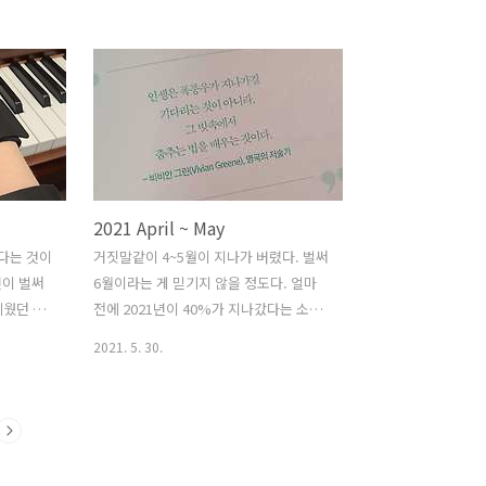
 달려가
표를 세울까? 고민하다가 그냥 살기로 했
 많아졌
고... 9월은 괜찮았는데 10월은 그닥 학업
자연스럽게
적인 측면에서는 성장하지 못한 것 같다.
그만큼 또
같은 실수를 하지 않도록, 11~12월에는
 생각하
목표를 잘 정리해두고 지켜서 2021년을
️
잘 마무리할 수 있으면 좋겠다! 7, 8월 목
챙기기 원래
표 🖥️ Computer Science: 전공 챙기기
는데, 거
AWS 드디어! 이번에는 강의를 다 들었다.
2021 April ~ May
년이 넘어
19,000원으로 이 정도 분량과 지식을 쌓
 않았다
을 수 있다면 엄청난 이득이라 생각한다.
났다는 것이
거짓말같이 4~5월이 지나가 버렸다. 벌써
러운 부분
사내 AWS 총 책임(?)이 되어버려서, 모든
년이 벌써
6월이라는 게 믿기지 않을 정도다. 얼마
각하고 있었
AWS 관련 질문이나 요..
세웠던 이
전에 2021년이 40%가 지나갔다는 소식
야 한다.
을 들었는데, 정말 충격적이다. 이번에도
2021. 5. 30.
ce: 전공 챙
회고가 2달치가 밀려버렸는데, 2~3월 때
 스터디로 할
와는 달리 매일 기록을 남겨두지 않아서
는데, 스
무슨 일이 있었는지 상세히 기억이 나지
lang)
는 않는다. 그저 회사에서 열심히 일을 했
니까 안
고, 피아노를 치러 다녔고, 개인적으로 공