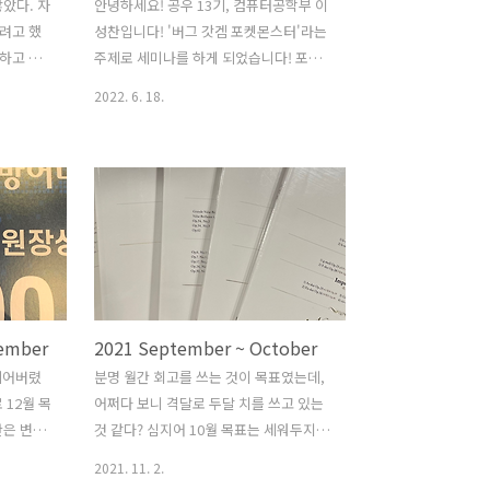
않았다. 자
안녕하세요! 공우 13기, 컴퓨터공학부 이
려고 했
성찬입니다! '버그 갓겜 포켓몬스터'라는
하고 가
주제로 세미나를 하게 되었습니다! 포켓
 안 적었을
몬 프랜차이즈는 무척 유명하기 때문에,
2022. 6. 18.
 정리해둔
'피카츄 라이츄 파이리 꼬부기'라는 주제
는 없을
가는 한 번쯤 들어보셨을 것 같습니다. 출
 이루다 베
시한 이후 25년이 넘게 지난 지금까지도
. 야근을
포켓몬은 엄청난 인기를 끌고 있는데, 이
과학, 텍스
전설의 시작을 열었던 첫 작품이 바로 포
휴면 처
켓몬스터 레드/그린 버전입니다. 이 게임
워크 개론
은 1996년 2월 27일에 발매되었고,
 Group
TIMES가 선정한 50대 비디오 게임 중 하
 수학과 부
나입니다. (30위) 흔히 1세대 포켓몬이라
ember
2021 September ~ October
 있기 때
고 부르는 총 151마리의 포켓몬이 등장하
, 문해력
며, 이 1세대 포켓몬들은 지금까지도 포켓
되어버렸
분명 월간 회고를 쓰는 것이 목표였는데,
 매일 2
몬스터 개발사의 ATM 역할을 해주고 있
 12월 목
어쩌다 보니 격달로 두달 치를 쓰고 있는
를 매6
습니다. '피카츄 라이츄 파이리 꼬부기'
간은 변명
것 같다? 심지어 10월 목표는 세워두지도
모두 1세대 포켓몬 ..
던 대회
않았다. 회사 일이 정신 없었고 개인적으
2021. 11. 2.
, 또 회
로 챙겨야 할게 많았다 보니, 늦게나마 목