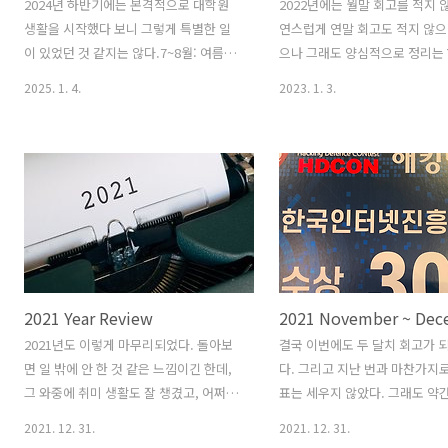
2024년 하반기에는 본격적으로 대학원
2022년에는 월말 회고를 적지 
생활을 시작했다 보니 그렇게 특별한 일
연스럽게 연말 회고도 적지 않으
이 있었던 것 같지는 않다.7~8월: 여름방
으나 그래도 양심적으로 정리는 
학이 '소프트웨어 정의 매니코어' 프로젝
는게 맞는 것 같다. 월말 회고만
2025. 1. 4.
2023. 1. 3.
트를 리딩해 주시던 분이 7월까지만 계실
뿐, 하루하루 뭐 했는지 노션에
예정이었기 때문에, 슬슬 나에게 하나둘
것이 있어서 정리하는데 큰 무리
씩 작업을 넘겨주셨고, 여름방학에는 인
것 같다. January 회사 이야기
턴 학생까지 들어와서 7월에는 세 명이서,
타테스트를 준비하던 기간이었다
8월에는 두 명이서 작업을 진행했다. 인턴
많이 했던 기억이 난다. 연애의 
분께서 굉장히 똑똑하신 분인 것 같았고,
트앳 서비스의 논리적 망분리와 
열심히 노력해 주셔서 그래도 어느 정도
리 작업을 했다. 삶 이야기 네트
돌아가는 결과물을 얻을 수 있었다. 나
책을 다시 펴서 다 읽었다. Visual
도 인턴이었는데 인턴을 받아서 챙겨줘
Theory 강의를 듣기 시작했다.
2021 Year Review
2021 November ~ Dec
야 했다는 부분이 재미있는 포인트이다.
전공 이수 기준에 현대대수학1이
방학이라서 퇴근하고 매일 같이 탁구치고
문에 미리 공부해놓는 것. 독해력
2021년도 이렇게 마무리되었다. 돌아보
결국 이번에도 두 달치 회고가 
집에 늦게 돌아가 단어 공부를 하고, 출퇴
저하를 느끼고 매3비를 구매해서
면 일 밖에 안 한 것 같은 느낌이긴 한데,
다. 그리고 지난 번과 마찬가지로
근할 때는 책을 읽는 삶의 반복이었던 것
일치씩 풀기 시작했다. 그래서 이
그 와중에 취미 생활도 잘 챙겼고, 어쩌다
표는 세우지 않았다. 그래도 약
같다. 다만 9월부터는 진짜 대학원 생..
비..
보니 연애도 하게 되었다. 2021년은 100
을 해보자면, 개인적으로 준비하
2021. 12. 31.
2021. 12. 31.
점 만점 기준 한 80점 정도 주고 싶은 느낌
가 있어 준비하느라 정신이 없었고