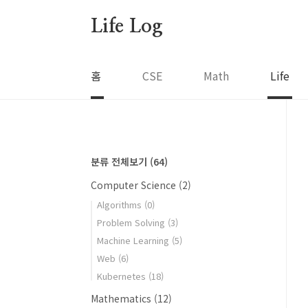
본문 바로가기
Life Log
홈
CSE
Math
Life
분류 전체보기
(64)
Computer Science
(2)
Algorithms
(0)
Problem Solving
(3)
Machine Learning
(5)
Web
(6)
Kubernetes
(18)
Mathematics
(12)