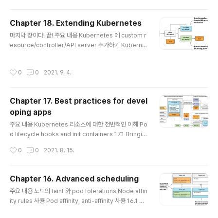
Chapter 18. Extending Kubernetes
글 내용
마지막 장이다! 끝! 주요 내용 Kubernetes 에 custom r
esource/controller/API server 추가하기 Kubernet
es Service Catalog OpenShift, Deis Workflow, H
elm 18.1 Defining custom API objects 지금까지 책
작성시간
0
0
2021. 9. 4.
에서 살펴본 Kubernetes object 들은 비교적으로 low
-level 한 object 이고 일반적인 개념을 다룬다. 그런데 K
ubernetes ecosystem 이 발전하게 되면서 high-lev
Chapter 17. Best practices for devel
el object 를 만나게 되는데, 이러한 object 들은 일반적
oping apps
인 개념보다는 특정한 개념을 다루고, 애플리케이션 전체
글 내용
나 소프트웨어 서비스를 나타낸다. Custom controller
주요 내용 Kubernetes 리소스에 대한 전반적인 이해 Po
를 사용하게 되..
d lifecycle hooks and init containers 17.1 Bringin
g everything together 일반적인 어플리케이션이 Kub
작성시간
0
0
2021. 8. 15.
ernetes 위에서 배포될 때 어떤 형태로 하는지, 지금까지
살펴본 것들을 종합하여 알아본다. 일반적으로 어플리케이
션을 배포할 때는 Deployment 또는 StatefulSet 을 반
Chapter 16. Advanced scheduling
드시 사용하게 된다. 이들은 pod template 를 들고 있으
글 내용
주요 내용 노드의 taint 와 pod tolerations Node affin
며, 거기에는 liveness/readiness probe 가 모두 정의
ity rules 사용 Pod affinity, anti-affinity 사용 16.1 Us
되어 있다. Service 를 이용해서 외부에서 pod 로 요청을
ing taints and tolerations to repel pods from cer
보낼 수 있도록 하고, 이 Service 는 LoadBalancer 또