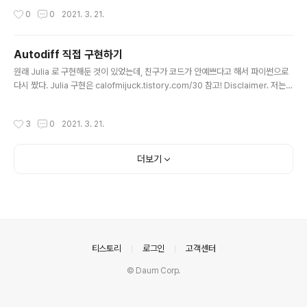
이를 위해 ReplicationController 나 Deployment 를
작성시간
0
0
2021. 3. 21.
사용한다. 4.1 Keeping pods healthy Pod 내의 컨테
이너가 (오류로 인해) 죽으면, Kubelet 이 자동으로 해당
컨테이너를 재시작한다. 하지만 컨테이너의 프로세스가 종
Autodiff 직접 구현하기
료되지 않았는데 어플리케이션이 동작하지 않는 경우가 있
글 내용
원래 Julia 로 구현해둔 것이 있었는데, 친구가 코드가 안예쁘다고 해서 파이썬으로
고, (JVM OOM 에러) 어플리케이션이 deadlock 이나
다시 짰다. Julia 구현은 calofmijuck.tistory.com/30 참고! Disclaimer. 저는 t
무한 루프에 빠져서 동작하지 않는 경우가 생길 수도 있다.
orch, tf 등의 라이브러리에서 autodiff 를 어떻게 하는지 모릅니다. Autodiff Aut
이런 경우에도 컨테이너가 자동으로 재시작되게 해야한다.
odiff (Automatic Differentiation) 는 주어진 함수의 미분계수를 자동으로 계산
물론 앱이 자체적으로 에러를 감지해서 프로세스를 종료할
작성시간
3
0
2021. 3. 21.
하는 방법이다. 예를 들어, 함수 \(f(x) = x^2\) 에 입력 \(x = 2\) 를 주면 미분계수 \
수도 있겠지만, 내부적으로 에러를 감지하..
(f'(2) = 4\) 를 출력한다. 주로 ML 에서 역전파(backpropagation) 할 때 사용한
다고 들었다. Forward 한 번 할 때 미분계수가 자동으로 계산돼서 좋을 것 같다. (잘
더보기
모른..
의안내
티스토리
로그인
고객센터
© Daum Corp.