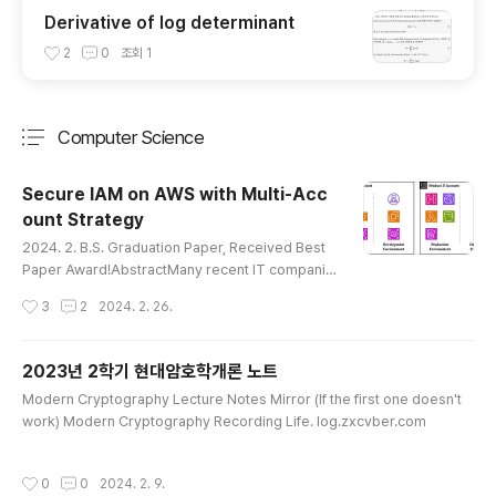
Derivative of log determinant
2
0
조회
1
Computer Science
분류 전체보기
주요 글 목록
Secure IAM on AWS with Multi-Acc
ount Strategy
글 내용
2024. 2. B.S. Graduation Paper, Received Best
Paper Award!AbstractMany recent IT companie
s use cloud services for deploying their produc
작성시간
3
2
2024. 2. 26.
ts, mainly because of their convenience. As suc
h, cloud assets have become a new attack surfa
ce, and the concept of cloud security has emer
2023년 2학기 현대암호학개론 노트
ged. However, cloud security is not emphasize
글 내용
Modern Cryptography Lecture Notes Mirror (If the first one doesn't
d enough compared to on-premise security, re
work) Modern Cryptography Recording Life. log.zxcvber.com
sulting in many insecure cloud arc..
작성시간
0
0
2024. 2. 9.