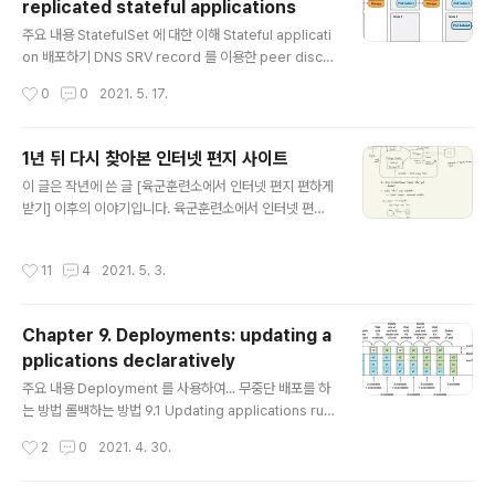
replicated stateful applications
태를 저장하고 관리한다 etcd distributed persistent
글 내용
storage API server Scheduler Controller Manag
주요 내용 StatefulSet 에 대한 이해 Stateful applicati
er (Worker) Node(s): 실제로 컨테이너를 동작하게 한
on 배포하기 DNS SRV record 를 이용한 peer disco
다 Kubelet Kubernetes..
very 10.1 Replicating stateful pods 도입 질문: 각 p
작성시간
0
0
2021. 5. 17.
od replica 가 하나씩 PV 를 갖게 할 수는 없을까? Repli
caSet 의 pod template 에서 PVC (PersistentVolu
meClaim) 를 사용하게 되면, 모든 replica 가 하나의 PV
1년 뒤 다시 찾아본 인터넷 편지 사이트
(PersistentVolume) 을 참조하게 된다. 그래서 하나의
글 내용
이 글은 작년에 쓴 글 [육군훈련소에서 인터넷 편지 편하게
ReplicaSet 으로는 distributed data store 를 만들
받기] 이후의 이야기입니다. 육군훈련소에서 인터넷 편지
수 없다. 지금까지 살펴본 API object 만으로는 조금 복잡
편하게 받기 2020년 5월 14일부터 6월 11일까지 육군훈
하다. 10.1.1 Running multiple r..
련소에서 기초군사훈련을 받았다. 입소하게 되면 인터넷
작성시간
11
4
2021. 5. 3.
편지만큼 재미있는 것이 없다던데, 육군훈련소 훈련병에게
인터넷 편지를 보내는 방법은 생각보 calofmijuck.tistor
y.com 어느새 훈련소를 다녀온지도 1년이 지났다. 인터넷
Chapter 9. Deployments: updating a
편지 사이트를 운영했던 서버에 들어가 보니 cron 으로 돌
pplications declaratively
려놓았던 인편 프로그램은 여전히 자신의 본분을 다하며
글 내용
하루에 한 줄씩 로그를 꾸준하게 찍고 있었다. 그동안 참 많
주요 내용 Deployment 를 사용하여... 무중단 배포를 하
은 일이 있었다. 내가 훈련소에 다시 들어갈 일은 특별히 없
는 방법 롤백하는 방법 9.1 Updating applications run
을 것이기에, 솔직히 말하면 잊고 지냈던 프로젝트이긴 하
ning in pods 만약 서비스/앱을 업데이트하고 싶다면 2
작성시간
2
0
2021. 4. 30.
다. 급하게 ..
가지 방법이 있다. Pod 를 모두 지운 후, 업데이트 된 pod
로 새롭게 시작 새로운 pod 를 시작한 뒤 새로운 pod 가