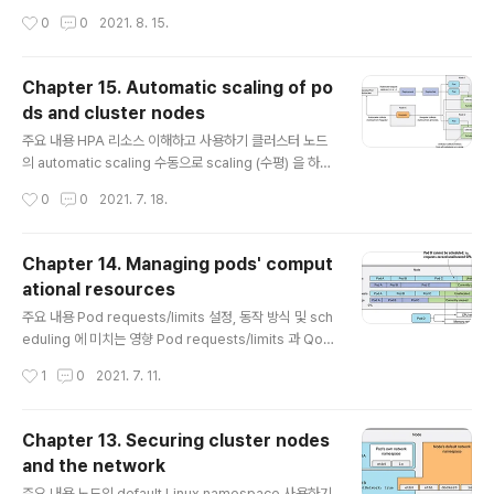
tain nodes Pod 가 특정 노드에 schedule 되기 위해서
는 NodePort 타입이나 Ing..
작성시간
0
0
2021. 8. 15.
는 그 노드의 taint 를 tolerate 할 수 있어야 한다. 16.1.1 I
ntroducing taints and tolerations Taint 는 key, va
lue, effect 로 이루어져 있고, =: 로 표현된다. kubectl d
Chapter 15. Automatic scaling of po
escribe node [NODE_NAME] 을 해보면 Taints 항목
ds and cluster nodes
에서 확인할 수 있다. 예를 들어 node-role.kubernet
글 내용
e..
주요 내용 HPA 리소스 이해하고 사용하기 클러스터 노드
의 automatic scaling 수동으로 scaling (수평) 을 하는
경우 ReplicationController, ReplicaSet, Deploym
작성시간
0
0
2021. 7. 18.
ent 등에서 replicas field 를 고쳐줘야 했다. 이번 장에
서는 pod 나 노드의 상태에 따라 자동으로 scaling 하는
방법을 알아본다. 15.1 Horizontal pod autoscaling H
Chapter 14. Managing pods' comput
orizontal pod autoscaling 은 Horizontal controlle
ational resources
r 가 pod 의 replica 수를 알아서 조절하는 것이다. 이 co
글 내용
ntroller 는 HorizontalPodAutoscaler(HPA) 리소스
주요 내용 Pod requests/limits 설정, 동작 방식 및 sch
를 생성하면 활성화 되며, 주기적으로 pod 의 metr..
eduling 에 미치는 영향 Pod requests/limits 과 QoS
class LimitRange resource, ResourceQuota obj
작성시간
1
0
2021. 7. 11.
ect 각 pod 가 어느 정도의 자원(CPU/메모리)을 소모할
지 파악하고, 이를 적절히 제한하는 것은 pod 정의에서 굉
장히 중요한 부분이다. 14.1 Requesting resources fo
Chapter 13. Securing cluster nodes
r a pod's containers Pod 를 생성할 때 requests 와
and the network
limits 를 정할 수 있다. requests: 컨테이너가 필요로 하
글 내용
는 CPU와 메모리 양을 설정 limits: 컨테이너가 최대로 사
주요 내용 노드의 default Linux namespace 사용하기