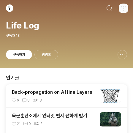
검색하기
티스토리
Life Log
구독자
13
구독하기
방명록
신고하기 레이어
열기
인기글
Back-propagation on Affine Layers
9
8
조회
8
육군훈련소에서 인터넷 편지 편하게 받기
21
0
조회
2