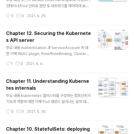
용할 수 있는 CPU와 메모리를 설정 이는 각 컨테이너 별로
컨테이너/Pod 단위로 권한 및 네트워크를 제어하여 보안
설정할 수 있으..
수준 높이기 컨테이너는 독립적인 환경을 제공한다고 하긴
작성시간
0
0
2021. 6. 29.
했지만, 공격자가 API server 에 접근하게 되면 컨테이너
에 무엇이든 집어넣고 악의적인 코드를 실행할 수 있고, 이
는 실행 중인 다른 컨테이너에 영향을 줄 수도 있다! 13.1 U
Chapter 12. Securing the Kubernete
sing the host node's namespaces in a pod 컨테
s API server
이너는 별도의 linux namespace 에서 실행된다고 했었
글 내용
다. 13.1.1 Using the node's network namespace i
주요 내용 Authentication 과 ServiceAccount 에 대
n a pod 시스템과 관련된 작업 (노드 레벨의 자원을 확인/
한 이해 RBAC plugin, Role/RoleBinding, ClusterR
수정하는 등) 을 하는 pod 의 경우 노드의 default ..
ole/ClusterRoleBinding 에 대한 이해 12.1 Understa
작성시간
1
0
2021. 6. 6.
nding authentication API server 가 요청을 받게 되
면, authentication plugin 을 거치며 요청을 보낸 주체
가 누구인지 분석한다. Plugin 을 거치게 되면 usernam
Chapter 11. Understanding Kuberne
e, user ID, 클라이언트가 속하는 group 등의 정보가 AP
tes internals
I server 에게 전달된다. 12.1.1 Users and groups Un
글 내용
derstanding users Kubernetes 에서는 API server
주요 내용 Kubernetes 클러스터를 구성하는 컴포넌트의
에 연결하는 주체를 2가지로 분류한다. 사람 ..
기능과 역할에 대한 이해 Pod 생성시 일어나는 일에 대한
이해 Kubernetes 내부 네트워크와 Service 의 동작 방
작성시간
0
0
2021. 5. 30.
식 이해 Kubernetes 리소스들이 어떻게 구현되었는지
살펴보자! 11.1 Understanding the architecture Kub
ernetes 클러스터는 다음과 같이 구성되어 있음을 1장에
Chapter 10. StatefulSets: deploying
서 배웠다! Kubernetes Control Plane: 클러스터의 상