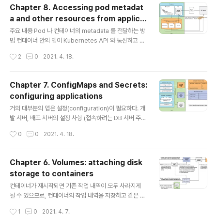
요청을 처리할 준비가 되면 기존 pod 를 지운다. 두 방법
Chapter 8. Accessing pod metadat
모두 장단이 있다. 1번의 경우 잠시 서비스가 중단된다는
a and other resources from applica
문제가 있고, 2번의 경우 배포 중에 2가지 버전의 서비스
글 내용
tions
가 동시에 존재하게 되므로 이를 잘 처리하기 위해서 서비
주요 내용 Pod 나 컨테이너의 metadata 를 전달하는 방
스/앱 단에서 처리해줘야 한다. (하위 호환성) 9.1.1 삭제 후
법 컨테이너 안의 앱이 Kubernetes API 와 통신하고 클
새롭게 생성 ReplicationController / ReplicaSet 의
러스터의 리소스를 생성/수정하는 방법 8.1 Passing met
작성시간
2
0
2021. 4. 18.
경우..
adata through the Downward API 앱의 config dat
a 는 pod 생성 전에 결정되기 때문에 환경 변수나 config
Map, secret volume 을 이용해 전달할 수 있었다. 하지
Chapter 7. ConfigMaps and Secrets:
만 pod 가 시작 되어야 알 수 있는 정보들도 있다. (Pod I
configuring applications
P, 실행 중인 노드의 이름, pod 자체의 이름 등) 이런 정보
글 내용
를 얻기 위해서 Downward API 가 존재하며, 이 API 를
거의 대부분의 앱은 설정(configuration)이 필요하다. 개
호출하면 pod 나 실행 환경과 관련된 정보를 얻을 수 있
발 서버, 배포 서버의 설정 사항 (접속하려는 DB 서버 주소
다. 얻은 정보는 환경 변수로 전달되거나, downwa..
등)이 다를 수도 있고, 클라우드 등에 접속하기 위한 acce
작성시간
0
0
2021. 4. 18.
ss key 가 필요하거나, 데이터를 암호화하는 encryptio
n key 도 설정해야하는 경우가 있다. 이러한 경우에 해당
값들을 도커 이미지 자체에 넣어버리면 보안 상 취약하고,
Chapter 6. Volumes: attaching disk
또 설정 사항을 변경하는 경우 이미지를 다시 빌드해야하
storage to containers
는 등 불편함이 따른다. 이번 장에서는 Kubernetes 에서
글 내용
돌아가는 어플리케이션에 설정 사항을 넘겨주는 방법을 알
컨테이너가 재시작되면 기존 작업 내역이 모두 사라지게
아본다. 7.1 컨테이너화 된 어플리케이션 설정하기 보통 어
될 수 있으므로, 컨테이너의 작업 내역을 저장하고 같은 p
플리케이션의 설정 사항을 관리할 때에는 configuration
od 내의 다른 컨테이너가 함께 사용하는 저장 공간이다. 6.
작성시간
1
0
2021. 4. 7.
file 이 존재하게 된다. (.propert..
1 Introducing volumes Pod 의 한 구성 부분으로 pod