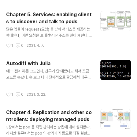
spec 에 정의되어 있다. 또 standalone Kubernetes
object 가 아니라서 독립적으로 생성되거나 삭제될 수 없
Chapter 5. Services: enabling client
다. Pod 내의 모든 컨테이너로부터 접근이 가능하지만, 그
s to discover and talk to pods
렇게 하려면 mount 해줘야 한다. 6.1.1 Volume 예시 6.1.
글 내용
2 Available volume types 종류가 굉장히 많은데, 다
많은 앱들이 request (요청) 을 받아 서비스를 제공하는
알지는 않아도 괜찮다고 한다. Volume types emptyDi
형태인데, 이런 요청을 보내려면 IP 주소를 알아야 한다. 한
r: 빈 폴더로 일시적인 데이터 저장에 사용 hostPath: 노..
편 Kubernetes 를 사용하게 되면 pod 의 IP 주소를 알
작성시간
1
0
2021. 4. 7.
아야 하는데, Kubernetes 의 pod 들은 굉장히 동적이므
로 이들의 IP 주소를 알아낼 방법이 필요하다. Pod 들은
스케쥴링 되고 스케일링 되기 때문에 IP 주소가 자주 바뀔
Autodiff with Julia
수 있으며, pod 가 시작된 후 IP 주소가 할당될 뿐만 아니
글 내용
예~~전에 짜둔 코드인데, 친구가 안 예쁘다고 해서 조금
라, 하나의 서비스를 위해 pod 를 여러 개 사용하는 경우
코드를 손봤다. 손 보고 나니 전체적으로 깔끔해서 매우 마
하나의 IP 를 사용하여 여러 개의 pod 에 접근할 방법이
음에 들었다. Autodiff 에 대한 전반적인 내용은 이전 글
필요하다. (쿠버네티스를 사용하지 않으면 고정 IP 등을 사
(https://calofmijuck.tistory.com/28) 을 참고하면 될
용하거나 따로 설정된 주소로 요청이 가도록 했을 것이다)
작성시간
1
0
2021. 3. 22.
것이다. 바로 구현으로 들어가자! 객체 정의 우선 DiffObj
5.1 Services 소개 Servi..
ect struct 를 정의해야 한다. Julia 문법이지만 대충 무슨
말인지 이해는 되니 너무 신경쓰지는 않아도 괜찮을 듯 하
Chapter 4. Replication and other co
다. struct DiffObject
ntrollers: deploying managed pods
글 내용
3장에서는 pod 를 직접 관리하는 방법에 대해 살펴봤다.
하지만 실무에서는 pod 의 관리가 자동으로 되길 원한다.