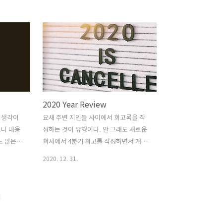
 스터디로 할
와는 달리 매일 기록을 남겨두지 않아서
는데, 스
무슨 일이 있었는지 상세히 기억이 나지
lang)
는 않는다. 그저 회사에서 열심히 일을 했
니까 안
고, 피아노를 치러 다녔고, 개인적으로 공
 챕터 정
부도 좀 한 게 전부인 것처럼 느껴진다. 근
 못 봤다
데 피아노를 제외하고 나면 회사 일 하는
니 계속
것과 공부하는 것은 패시브이기 때문에...
터디
Studies 따로 기록을 남긴 것은 아니지만
2020 Year Review
하지 못했던
일단 무엇을 했는지 궁금하면 얼추
 매주 했는
Github 커밋 내역을 보면 히스토리가 나
 생각이
요새 주변 지인들 사이에서 회고록을 작
 보게 되
온다. Kubernetes 책으로 Kubernetes
보니 내용
성하는 것이 유행이다. 안 그래도 새로운
에 대해서 열심히 공부하고 있다. 4~5월..
도 많은데
회사에서 4분기 회고를 작성하면서 개인
뭔가를 기
적으로도 2020년 회고를 작성해야겠다고
2020. 12. 31.
 의식의 흐
생각했는데, 잘 됐다. 내가 뭘 했는지 궁금
지냈는가?
하면 github commit history 를 보면 된
월 마지막
다. ㅋㅋ 블로그 & 기록하기 기록을 남기
 쉬기는 했
지 않으면 많은 것들이 기억 속에서 사라
아칠 줄
지는 것을 경험했다. 어쩌면 내가 노트 필