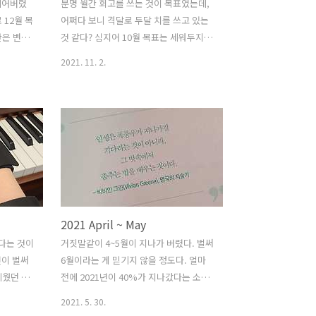
되어버렸
분명 월간 회고를 쓰는 것이 목표였는데,
 12월 목
어쩌다 보니 격달로 두달 치를 쓰고 있는
간은 변명
것 같다? 심지어 10월 목표는 세워두지도
던 대회
않았다. 회사 일이 정신 없었고 개인적으
2021. 11. 2.
, 또 회
로 챙겨야 할게 많았다 보니, 늦게나마 목
 달려가
표를 세울까? 고민하다가 그냥 살기로 했
 많아졌
고... 9월은 괜찮았는데 10월은 그닥 학업
자연스럽게
적인 측면에서는 성장하지 못한 것 같다.
그만큼 또
같은 실수를 하지 않도록, 11~12월에는
 생각하
목표를 잘 정리해두고 지켜서 2021년을
️
잘 마무리할 수 있으면 좋겠다! 7, 8월 목
챙기기 원래
표 🖥️ Computer Science: 전공 챙기기
는데, 거
AWS 드디어! 이번에는 강의를 다 들었다.
2021 April ~ May
년이 넘어
19,000원으로 이 정도 분량과 지식을 쌓
 않았다
을 수 있다면 엄청난 이득이라 생각한다.
났다는 것이
거짓말같이 4~5월이 지나가 버렸다. 벌써
러운 부분
사내 AWS 총 책임(?)이 되어버려서, 모든
년이 벌써
6월이라는 게 믿기지 않을 정도다. 얼마
각하고 있었
AWS 관련 질문이나 요..
세웠던 이
전에 2021년이 40%가 지나갔다는 소식
야 한다.
을 들었는데, 정말 충격적이다. 이번에도
2021. 5. 30.
ce: 전공 챙
회고가 2달치가 밀려버렸는데, 2~3월 때