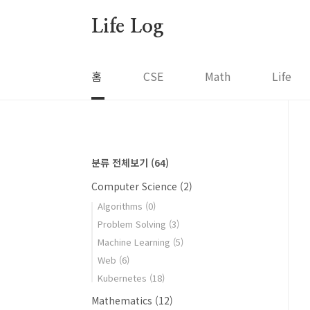
본문 바로가기
Life Log
홈
CSE
Math
Life
분류 전체보기
(64)
Computer Science
(2)
Algorithms
(0)
Problem Solving
(3)
Machine Learning
(5)
Web
(6)
Kubernetes
(18)
Mathematics
(12)