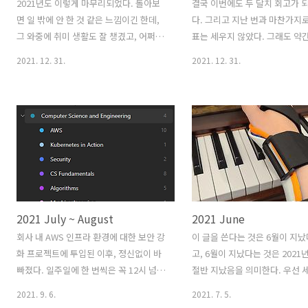
2021년도 이렇게 마무리되었다. 돌아보
결국 이번에도 두 달치 회고가 
면 일 밖에 안 한 것 같은 느낌이긴 한데,
다. 그리고 지난 번과 마찬가지로
그 와중에 취미 생활도 잘 챙겼고, 어쩌다
표는 세우지 않았다. 그래도 약
보니 연애도 하게 되었다. 2021년은 100
을 해보자면, 개인적으로 준비하
2021. 12. 31.
2021. 12. 31.
점 만점 기준 한 80점 정도 주고 싶은 느낌
가 있어 준비하느라 정신이 없었고
이다. 뭔가 더 잘할 수 있었을 것 같은 느
사에서 슬슬 제품 재출시를 위해
낌이라 그렇다. 지난 월별 회고들을 돌아
고 있다 보니 자연스럽게 야근이
보며 적당히 발췌하면 무엇을 했는지 정
고, 원래 하고 싶었던 일들은 
리할 수 있을 것 같다. 회사 이야기 1월에
뒷전이 되어버렸다. 아쉽지만, 
이슈가 터졌었다. 폭풍 같은 1월이어서
얻어간 부분이 많으니 괜찮다고
2020년 15월이라는 느낌이 강했다. 다행
고, 앞으로 더 잘하면 될 것이다. 
히도 2021년 13월은 없을 것 같다. 이 정
Computer Science: 전공 
도면 매우 평온한 상태인 것 같다. 2월부
네크워크 개론 책을 보기로 했었
2021 July ~ August
2021 June
터는 열심히 개발을 다시 했다. 다른 팀 일
의 보지 못했다. 이 책은 산지 2
이지만, 지원 용병을 뛰러 갔다. 그렇게 풀
가는데, 아직도 제대로 공부하지
회사 내 AWS 인프라 환경에 대한 보안 강
이 글을 쓴다는 것은 6월이 지
스택 개발자로 놀림을 받았고, 힘들었지
는게... 나 자신에게 좀 실망스
화 프로젝트에 투입된 이후, 정신없이 바
고, 6월이 지났다는 것은 2021
만 그냥 견디기로 했다. 돌이켜 보면 ..
이다. 분명 9월부터 보려고 생
빠졌다. 일주일에 한 번씩은 꼭 12시 넘어
절반 지났음을 의미한다. 우선 
는데, 아직도 한 글자도 안..
서 집에 들어왔던 것 같다. 개인적으로 하
번 달 목표들의 달성률을 확인해
2021. 9. 6.
2021. 7. 5.
고 있던 공부도 거의 놓게 되고, 그 시간에
6월 목표 🖥️ Computer Scien