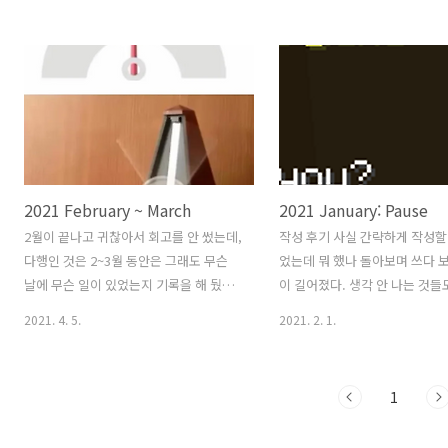
는 회사 일을 위한 공부를 하게 되었다. 어
기기 Kubernetes in Action
쩌다 보니 휴가 날에 월간 회고를 작성하
때에는 진짜 매주 한 챕터씩 읽었
게 되는 것 같다. 7, 8월 목표 🖥️
터디가 마무리되고 다른 주제 (Go
Computer Science: 전공 챙기기
로 넘어가면서 강제성이 사라지
Kubernetes in Action 14장부터 18장
보게 되었다. 그래도 1달 동안 3
까지 읽어서 책을 다 읽었다! 사내 스터디
도는 보겠지 했는데, 2 챕터밖에
에서 했던 앞부분은 진짜 기본적인 내용
ㅋㅋ 업무에 계속 사용할 예정이
이었음을 알게 되었다. 오히려 뒷부분을
보긴 할 예정이다. Go 언어 스
2021 February ~ March
2021 January: Pause
살펴보니 실무에서 필요한 내용들이 많이
Kubernetes 를 열심히 공부
나와서, 읽고 나니 많은 도움이 되었다. 유
주원인. 원래 Kubernetes 를
2월이 끝나고 귀찮아서 회고를 안 썼는데,
작성 후기 사실 간략하게 작성할
명한 책이라던데, Kubernetes 를 제대
데 이번 달에는 매주 Golang 을
다행인 것은 2~3월 동안은 그래도 무슨
었는데 뭐 했나 돌아보며 쓰다 
로 공부해보고 싶다면 추천해드리고 싶..
었다. 얘는..
날에 무슨 일이 있었는지 기록을 해 뒀어
이 길어졌다. 생각 안 나는 것들
서 정리하기 아주 수월했다. 묶어서 정리
2월에는 좀 매일 짤막하게라도 
2021. 4. 5.
2021. 2. 1.
해보려고 한다. 독서 2~3월에는 와 코스
록으로 남겨야 할까? 정리 안된
톨라니의 투자 총서 3권, 을 읽었다. (와!
름 주의 1월에는 무엇을 하고 
5권!) 는 읽으면서 모르는 단어가 나오면
회사 제품 출시 기념(?)으로 12
1
찾아서 정리해뒀다. 나중에 다시 보면서
주부터 1월 3일까지 10일 정도
단어 공부하자는 마음에 정리했지만, 단
는데 이후에 엄청난 후폭풍이 몰