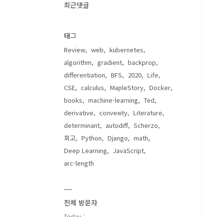
최근댓글
태그
Review
web
kubernetes
algorithm
gradient
backprop
differentiation
BFS
2020
Life
CSE
calculus
MapleStory
Docker
books
machine-learning
Ted
derivative
convexity
Literature
determinant
autodiff
Scherzo
회고
Python
Django
math
Deep Learning
JavaScript
arc-length
전체 방문자
Today :