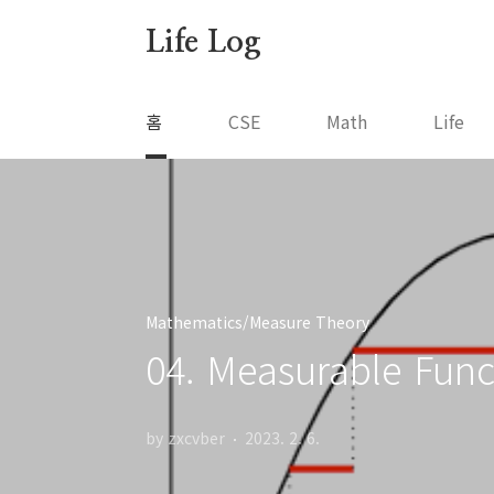
본문 바로가기
Life Log
홈
CSE
Math
Life
Mathematics/Measure Theory
04. Measurable Func
by zxcvber
2023. 2. 6.