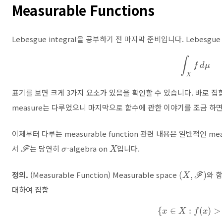
Measurable Functions
Lebesgue integral을 공부하기 전 마지막 준비입니다. Lebesgu
∫
X
f
d
μ
표기를 보면 크게 3가지 요소가 있음을 확인할 수 있습니다. 바로 집
measure는 다루었으니 마지막으로 함수에 관한 이야기를 조금 하면 Le
이제부터 다루는 measurable function 관련 내용은 일반적인 meas
F
σ
X
서
는 당연히
-algebra on
입니다.
(
X
,
F
)
정의.
(Measurable Function) Measurable space
와 
대하여 집합
{
x
∈
X
:
f
(
x
)
>
a
}