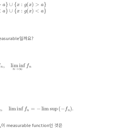
n
{
f
,
g
}
<
a
}
=
{
x
:
f
(
x
)
<
a
}
∪
{
x
:
g
(
x
)
<
a
}
asurable일까요?
→
∞
f
n
,
lim inf
n
→
∞
f
n
n
f
k
,
lim inf
n
=
−
lim sup
(
−
f
n
)
.
이 measurable function인 것은