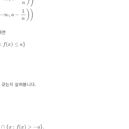
하면
)
≤
a
}
질을 갖는지 살펴봅니다.
{
x
:
f
(
x
)
>
−
a
}
.