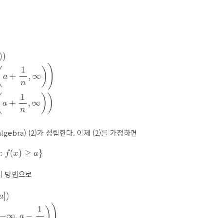
,
∞
)
)
=
⋃
n
=
1
∞
f
−
1
(
(
a
+
1
n
,
∞
)
)
algebra) (2)가 성립한다. 이제 (2)를 가정하면
)
≥
a
}
가지 방법으로
−
1
n
)
)
=
⋃
n
=
1
∞
f
−
1
(
(
−
∞
,
a
−
1
n
)
)