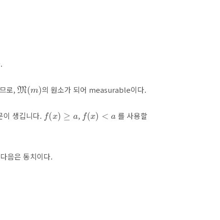
.
M
(
m
)
므로,
의 원소가 되어 measurable이다.
f
(
x
)
≥
a
f
(
x
)
<
a
문이 생깁니다.
,
를 사용할
 다음은 동치이다.