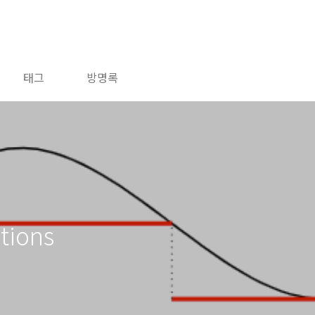
태그
방명록
tions