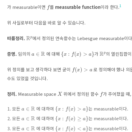
f
1
가 measurable이면
를
measurable function
이라 한다.
위 사실로부터 다음을 바로 알 수 있습니다.
R
p
따름정리.
에서 정의된 연속함수는 Lebesgue measurable이다
a
∈
R
{
x
:
f
(
x
)
>
a
}
R
p
증명.
임의의
에 대해
가
의 열린집합이
f
(
x
)
>
a
위 정의를 보고 생각하다 보면 굳이
로 정의해야 했나 의
수도 있었을 것입니다.
X
f
정리.
Measurable space
위에서 정의된 함수
가 주어졌을 때,
a
∈
R
{
x
:
f
(
x
)
>
a
}
모든
에 대하여
는 measurable이다.
a
∈
R
{
x
:
f
(
x
)
≥
a
}
모든
에 대하여
는 measurable이다.
a
∈
R
{
x
:
f
(
x
)
<
a
}
모든
에 대하여
는 measurable이다.