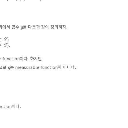
g
위에서 함수
를 다음과 같이 정의하자.
∉
S
)
.
e function이다. 하지만
g
니므로
는 measurable function이 아니다.
nction이다.