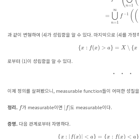
과 같이 변형하여 (4)가 성립함을 알 수 있다. 마지막으로 (4)를 가정
{
x
:
f
(
x
)
>
a
}
=
X
∖
{
x
:
f
(
x
로부터 (1)이 성립함을 알 수 있다.
이제 정의를 살펴봤으니, measurable function들이 어떠한 성
f
|
f
|
정리.
가 measurable이면
도 measurable이다.
증명.
다음 관계로부터 자명하다.
{
x
:
|
f
(
x
)
|
<
a
}
=
{
x
:
f
(
x
)
<
a
}
∩