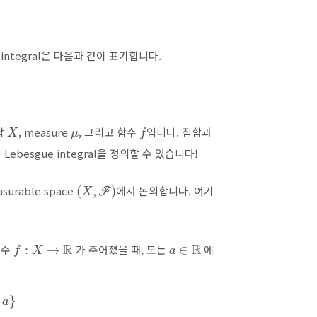
e integral은 다음과 같이 표기합니다.
X
μ
f
합
, measure
, 그리고 함수
입니다. 집합과
besgue integral을 정의할 수 있습니다!
(
X
,
F
)
urable space
에서 논의합니다. 여기
f
:
X
→
R
―
a
∈
R
함수
가 주어졌을 때, 모든
에