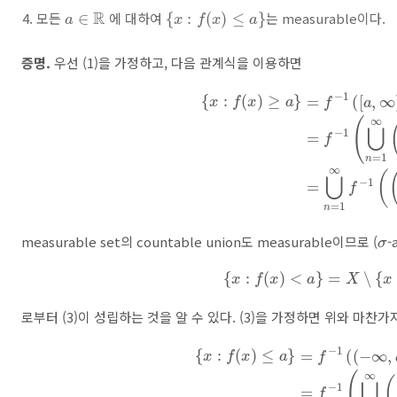
a
∈
R
{
x
:
f
(
x
)
≤
a
}
모든
에 대하여
는 measurable이다.
증명.
우선 (1)을 가정하고, 다음 관계식을 이용하면
{
x
:
f
(
x
)
≥
a
}
=
f
−
1
(
[
a
,
∞
)
)
=
f
−
1
(
⋃
n
=
1
∞
(
a
+
1
n
σ
measurable set의 countable union도 measurable이므로 (
-
{
x
:
f
(
x
)
<
a
}
=
X
∖
{
x
:
f
(
x
로부터 (3)이 성립하는 것을 알 수 있다. (3)을 가정하면 위와 마찬
{
x
:
f
(
x
)
≤
a
}
=
f
−
1
(
(
−
∞
,
a
]
)
=
f
−
1
(
⋃
n
=
1
∞
(
−
∞
,
a