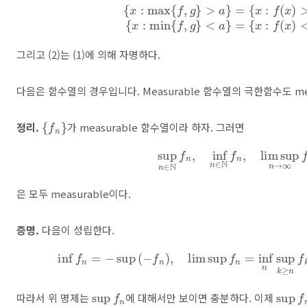
{
x
:
max
{
f
,
g
}
>
a
}
=
{
x
:
f
(
x
)
>
a
}
∪
{
x
:
g
(
x
)
>
a
}
{
x
:
mi
그리고 (2)는 (1)에 의해 자명하다.
다음은 함수열의 경우입니다. Measurable 함수열의 극한함수도 me
{
f
n
}
정리.
가 measurable 함수열이라 하자. 그러면
sup
n
∈
N
f
n
,
inf
n
∈
N
f
n
,
lim sup
n
은 모두 measurable이다.
증명.
다음이 성립한다.
inf
n
=
−
sup
(
−
f
n
)
,
lim sup
f
n
=
inf
n
sup
k
≥
sup
n
f
sup
n
f
따라서 위 명제는
에 대해서만 보이면 충분하다. 이제