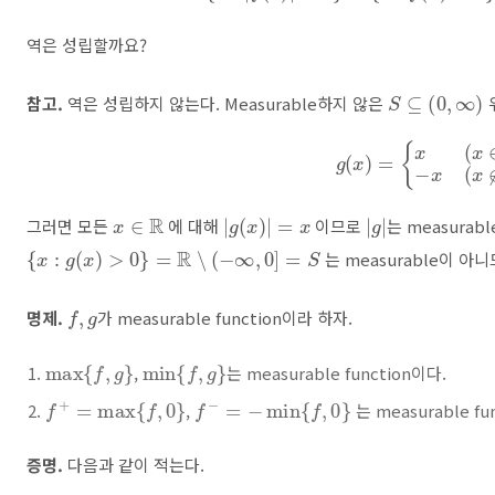
역은 성립할까요?
S
⊆
(
0
,
∞
)
참고.
역은 성립하지 않는다. Measurable하지 않은
g
(
x
)
=
{
x
(
x
∈
S
)
−
x
(
x
x
∈
R
|
g
(
x
)
|
=
x
|
|
g
그러면 모든
에 대해
이므로
는 measurabl
{
x
:
g
(
x
)
>
0
}
=
R
∖
(
−
∞
,
0
]
=
S
는 measurable이 아
f
,
g
명제.
가 measurable function이라 하자.
max
{
f
,
g
}
min
{
f
,
g
}
,
는 measurable function이다.
f
+
=
max
{
f
,
0
}
f
−
=
−
min
{
f
,
0
}
,
는 measurable fu
증명.
다음과 같이 적는다.